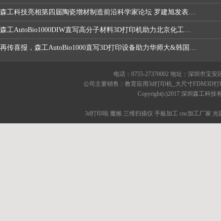
森工科技亮相第四届陶瓷增材制造前沿科学家论坛 罗建旭发表“高性能非金属材料挤出直写与粘接剂喷射工艺解决方案”主题报告
森工AutoBio1000DIW直写高分子材料3D打印机助力北京化工大学团队在《JACS》发表高水平论文
再传喜报，森工AutoBio1000直写3D打印设备助力华师大&韩国KAIST科研团队在材料科学顶刊发表高水平论文
电话：0755-27370002 地址：深圳
公司主要销售：教育应用3d打印机_大尺寸FDM3D打
Copyright(c)2017 深圳森
3d打印啦
魔猴
三维扫描仪
手板加工
cnc加工厂家
光